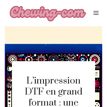
Aller
au
M
contenu
L’impression
DTF en grand
format : une