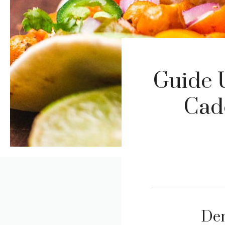
Guide U
Cad
Dem