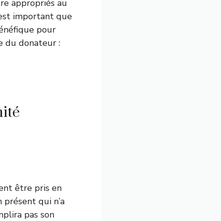
être appropriés au
 est important que
bénéfique pour
e du donateur :
ité
ent être pris en
n présent qui n’a
mplira pas son