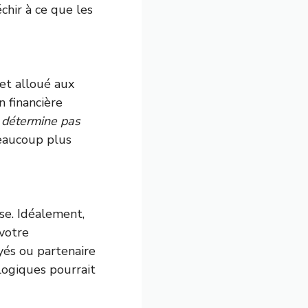
échir à ce que les
get alloué aux
n financière
e détermine pas
eaucoup plus
ise. Idéalement,
 votre
oyés ou partenaire
logiques pourrait