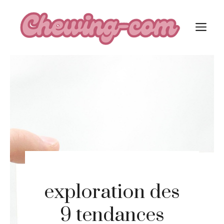
Aller
au
M
contenu
exploration des
9 tendances